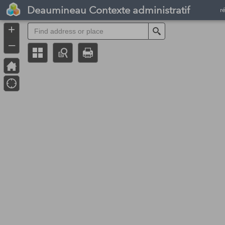
Header
Deaumineau Contexte administratif
r
Controller
+
Search
–