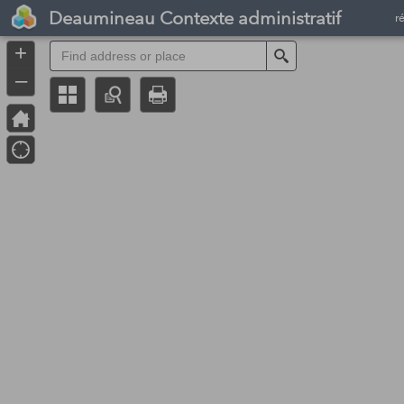
Header
Deaumineau Contexte administratif
r
Controller
+
Search
–