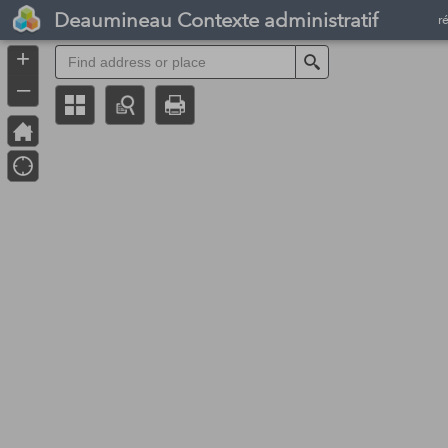
Header
Deaumineau Contexte administratif
r
Controller
+
Search
–