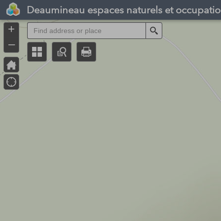
Header
Deaumineau espaces naturels et occupatio
Controller
+
Search
–