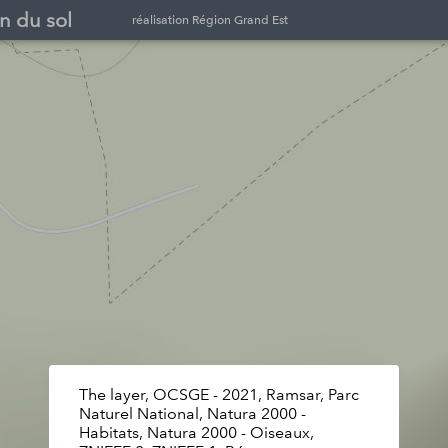
n du sol
réalisation Région Grand Est
The layer, OCSGE - 2021, Ramsar, Parc
Naturel National, Natura 2000 -
Habitats, Natura 2000 - Oiseaux,