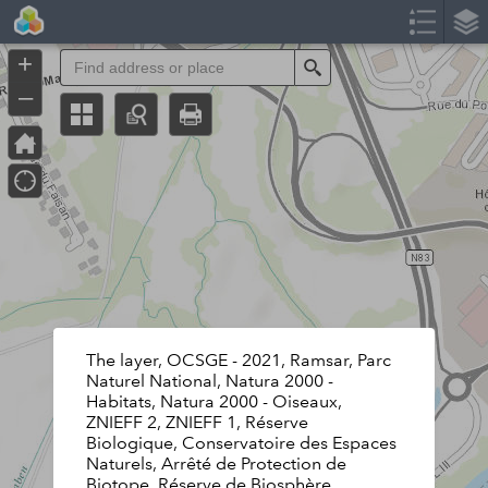
Header
Controller
+
Search
–
The layer, OCSGE - 2021, Ramsar, Parc
Naturel National, Natura 2000 -
Habitats, Natura 2000 - Oiseaux,
ZNIEFF 2, ZNIEFF 1, Réserve
Biologique, Conservatoire des Espaces
Naturels, Arrêté de Protection de
Biotope, Réserve de Biosphère,