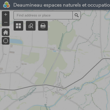
Header
Deaumineau espaces naturels et occupatio
Controller
+
Search
–